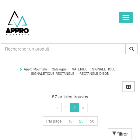
Toggle
Appro Mountain
Catalogue
MATERIEL
SIGNALETIQUE
SIGNALETIQUE RECTANGLE
RECTANGLE DIBON
57 articles trouvés
«
1
2
»
Par page
10
25
50
Filtrer