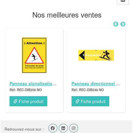
Nos meilleures ventes
Panneau signalisation Dibon Ski de Randonnée "Attention traversée" A4
Panneau directionnel Dibon Ski de Randonnée horizontal échappatoire gauche 35x50
IB250 NO
REC-DIB246 NO
REC-DIB252
e produit
Fiche produit
Fiche pro
Retrouvez-nous sur :