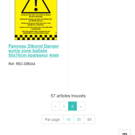
Panneau Dibond Danger
sortie zone balisée
50x70cm épaisseur 4mm
REC-DIB254
57 articles trouvés
«
1
2
»
Par page
10
25
50