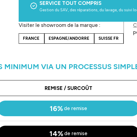
SERVICE TOUT COMPRIS
Gestion du SAV, des réparations, du lavage, du suivi l
Visiter le showroom de la marque :
C
p
FRANCE
ESPAGNE/ANDORRE
SUISSE FR
 MINIMUM VIA UN PROCESSUS SIMPL
REMISE / SURCOÛT
16%
de remise
14%
de remise