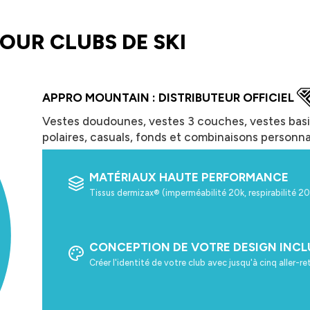
OUR CLUBS DE SKI
APPRO MOUNTAIN : DISTRIBUTEUR OFFICIEL
Vestes doudounes, vestes 3 couches, vestes basiq
polaires, casuals, fonds et combinaisons personna
MATÉRIAUX HAUTE PERFORMANCE
Tissus dermizax® (imperméabilité 20k, respirabilité 20
CONCEPTION DE VOTRE DESIGN INCL
Créer l'identité de votre club avec jusqu'à cinq aller-r