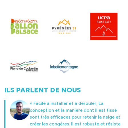
ILS PARLENT DE NOUS
« Facile à installer et à dérouler, La
« J’apprécie les produits de balisage pour
conception et la manière dont il est tissé
leur qualité (sérigraphie) et leur prix !»
sont très efficaces pour retenir la neige et
Joris Pupunat
– Directeur services des pistes de Haute
créer les congères. Il est robuste et résiste
Garonne