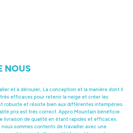
E NOUS
taller et à dérouler, La conception et la manière dont il
es produits de balisage pour leur qualité (sérigraphie)
 très efficaces pour retenir la neige et créer les
st robuste et résiste bien aux différentes intempéries.
irecteur services des pistes de Haute Garonne
lité prix est très correct. Appro Mountain bénéficie
e livraison de qualité en étant rapides et efficaces.
 nous sommes contents de travailler avec une