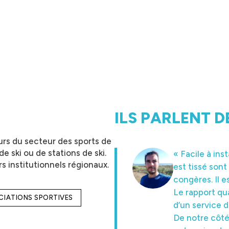
ILS PARLENT D
rs du secteur des sports de
e ski ou de stations de ski.
« Facile à ins
« J’apprécie l
s institutionnels régionaux.
est tissé sont
et leur prix !»
congères. Il e
Joris Pupunat
– D
Le rapport qua
OCIATIONS SPORTIVES
d’un service d
De notre côté