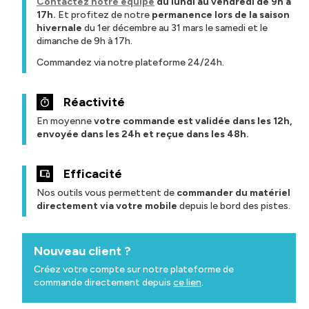
Contactez notre équipe
du lundi au vendredi de 9h à
17h.
Et profitez de notre
permanence lors de la saison
hivernale
du 1er décembre au 31 mars le samedi et le
dimanche de 9h à 17h.
Commandez via notre plateforme 24/24h.
Réactivité
En moyenne
votre commande est validée dans les 12h,
envoyée dans les 24h et reçue dans les 48h.
Efficacité
Nos outils vous permettent de
commander du matériel
directement via votre mobile
depuis le bord des pistes.
Nouveau client ?
Créez votre compte sur notre plateforme de
commande directement depuis
ce lien
.