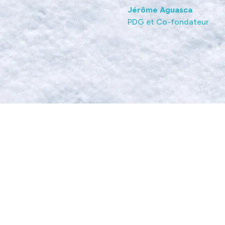
Jérôme Aguasca
PDG et Co-fondateur