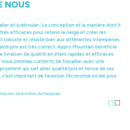
E NOUS
taller et à dérouler, La conception et la manière dont il
es produits de balisage pour leur qualité (sérigraphie)
 très efficaces pour retenir la neige et créer les
st robuste et résiste bien aux différentes intempéries.
irecteur services des pistes de Haute Garonne
lité prix est très correct. Appro Mountain bénéficie
e livraison de qualité en étant rapides et efficaces.
 nous sommes contents de travailler avec une
proximité qui sait allier qualité/prix et tenue de ses
c’est important de favoriser l’économie locale pour
Directeur de la station de Hautacam