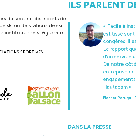
ILS PARLENT D
rs du secteur des sports de
e ski ou de stations de ski.
« Facile à ins
« J’apprécie l
s institutionnels régionaux.
est tissé sont
et leur prix !»
congères. Il e
Joris Pupunat
– D
Le rapport qua
OCIATIONS SPORTIVES
d’un service d
De notre côté
entreprise de 
engagements, 
Hautacam »
Florent Peruga
– 
DANS LA PRESSE