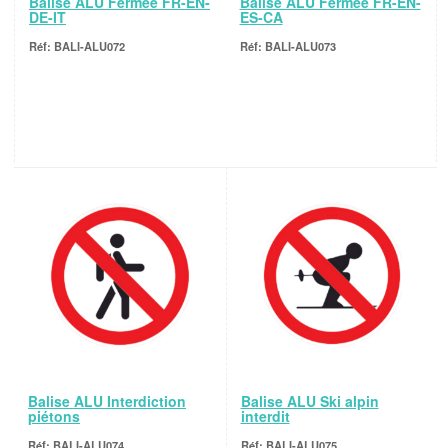
Balise ALU Fermée FR-EN-
Balise ALU Fermée FR-EN-
DE-IT
ES-CA
BALI-ALU072
BALI-ALU073
Balise ALU Interdiction
Balise ALU Ski alpin
piétons
interdit
BALI-ALU074
BALI-ALU075