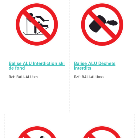
Balise ALU Interdiction ski
Balise ALU Déchets
de fond
interdits
BALI-ALU082
BALI-ALU083