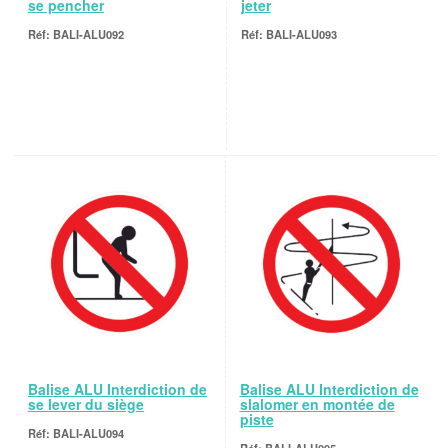
se pencher
jeter
BALI-ALU092
BALI-ALU093
Balise ALU Interdiction de
Balise ALU Interdiction de
se lever du siège
slalomer en montée de
piste
BALI-ALU094