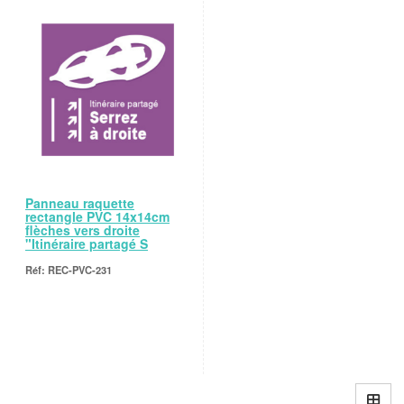
Panneau raquette
rectangle PVC 14x14cm
flèches vers droite
"Itinéraire partagé S
REC-PVC-231