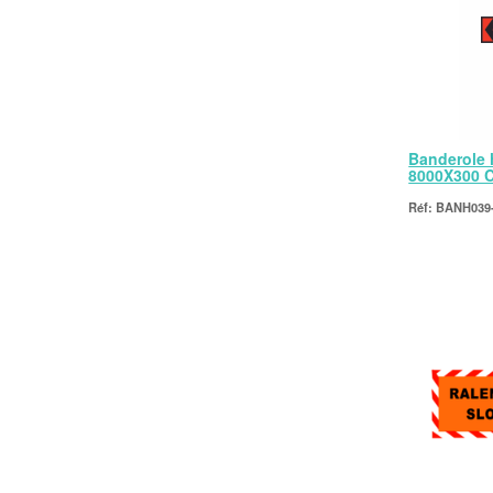
Banderole 
8000X300 
BANH039