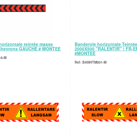
horizontale teintée masse
Banderole horizontale Teinté
Chevrons GAUCHE # MONTEE
2000X500 "RALENTIR" ! FR-E
#MONTEE
-8-M
BANHTM001-M