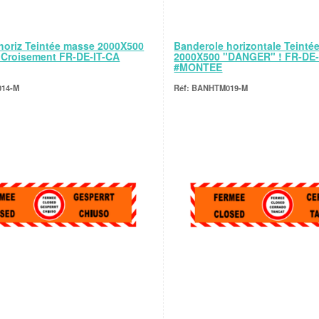
horiz Teintée masse 2000X500
Banderole horizontale Teinté
Croisement FR-DE-IT-CA
2000X500 "DANGER" ! FR-DE
#MONTEE
14-M
BANHTM019-M