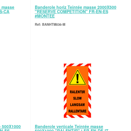
e masse
Banderole horiz Teintée masse 2000X500
S-CA
"RESERVE COMPETITION" FR-EN-ES
#MONTEE
BANHTM036-M
e 500X1000
Banderole verticale Teintée masse
EN-ES
500X1000 "RALENTIR" ! FR-EN-DE-IT