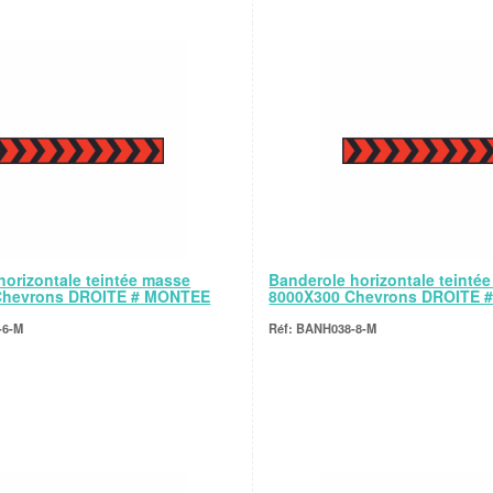
horizontale teintée masse
Banderole horizontale teinté
Chevrons DROITE # MONTEE
8000X300 Chevrons DROITE 
-6-M
BANH038-8-M