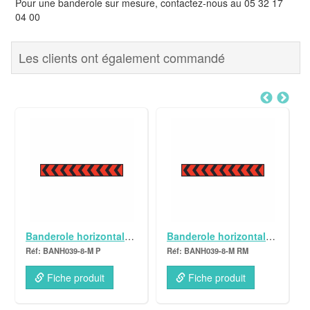
Pour une banderole sur mesure, contactez-nous au 05 32 17
04 00
Les clients ont également commandé
Banderole horizontale teintée masse 8000X300 Chevrons GAUCHE # MONTEE
Banderole horizontale teintée masse 8000X300 Chevrons GAUCHE # MONTEE
BANH039-8-M P
BANH039-8-M RM
FIL-DE
Fiche produit
Fiche produit
Fiche