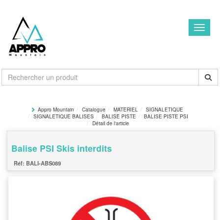
Toggle
Appro Mountain
Catalogue
MATERIEL
SIGNALETIQUE
SIGNALETIQUE BALISES
BALISE PISTE
BALISE PISTE PSI
Détail de l'article
Balise PSI Skis interdits
BALI-ABS089