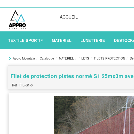
ACCUEIL
TEXTILE SPORTIF
MATERIEL
LUNETTERIE
DESTOCK
Appro Mountain
Catalogue
MATERIEL
FILETS
FILETS PROTECTION
Dét
Filet de protection pistes normé S1 25mx3m av
FIL-S1-5