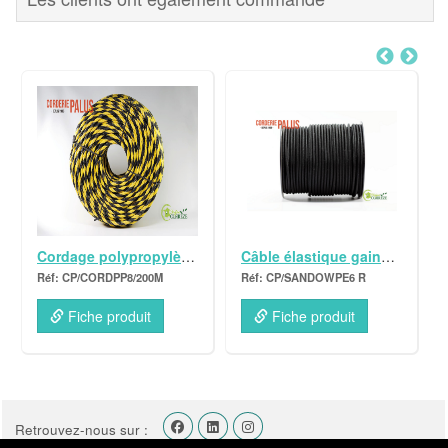
Cordage polypropylène 200m x 8mm Jaune et Noir
Câble élastique gainé PE bob. 100m x 6mm
CP/CORDPP8/200M
CP/SANDOWPE6 R
Fiche produit
Fiche produit
Retrouvez-nous sur :