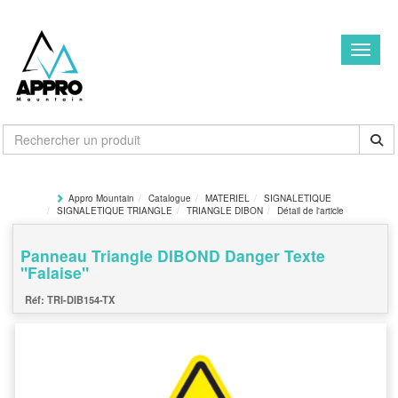
Toggle
Appro Mountain
Catalogue
MATERIEL
SIGNALETIQUE
SIGNALETIQUE TRIANGLE
TRIANGLE DIBON
Détail de l'article
Panneau Triangle DIBOND Danger Texte
"Falaise"
TRI-DIB154-TX